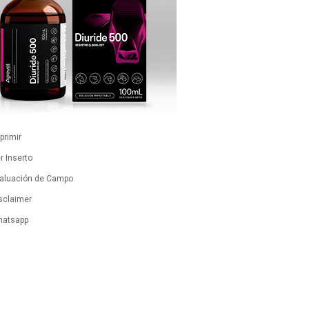
primir
r Inserto
aluación de Campo
sclaimer
atsapp