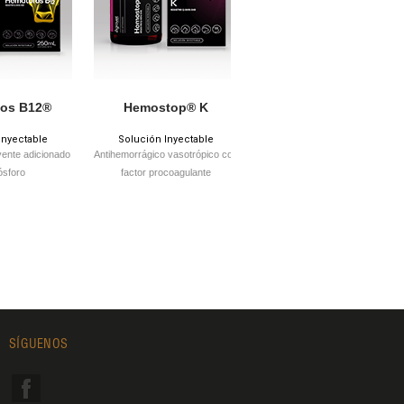
os B12®
Hemostop® K
Diuride® 500
Inyectable
Solución Inyectable
Solución Inyectable
yente adicionado
Antihemorrágico vasotrópico con
Diurético y salurético
ósforo
factor procoagulante
SÍGUENOS