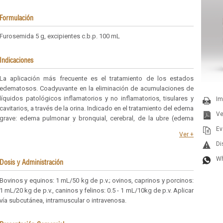
Formulación
Furosemida 5 g, excipientes c.b.p. 100 mL
Indicaciones
La aplicación más frecuente es el tratamiento de los estados
edematosos. Coadyuvante en la eliminación de acumulaciones de
líquidos patológicos inflamatorios y no inflamatorios, tisulares y
Im
cavitarios, a través de la orina. Indicado en el tratamiento del edema
Ve
grave: edema pulmonar y bronquial, cerebral, de la ubre (edema
fisiológico y patológico), del escroto y prepucio, extremidades e
Ev
Ver +
hipostático (por postración). En casos de ascitis, insuficiencia
Di
cardiaca congestiva, hidrotórax o hidropericardio. En nefropatía
por cálculos y uremia.
Wh
Dosis y Administración
Bovinos y equinos: 1 mL/50 kg de p.v.; ovinos, caprinos y porcinos:
1 mL/20 kg de p.v., caninos y felinos: 0.5 - 1 mL/10kg de p.v. Aplicar
vía subcutánea, intramuscular o intravenosa.