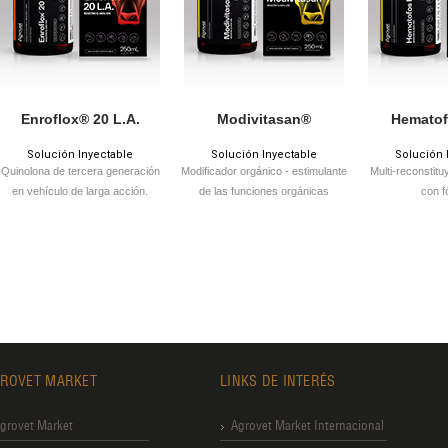
Enroflox® 20 L.A.
Modivitasan®
Hematof
Solución Inyectable
Solución Inyectable
Solución 
Quinolona de tercera generación
Modificador orgánico - estimulante
Multi-reconstitu
en vehículo de larga acción.
de las funciones orgánicas
con f
ROVET MARKET
LINKS DE INTERÉS
grovet Market
Agrovet Market Internacional