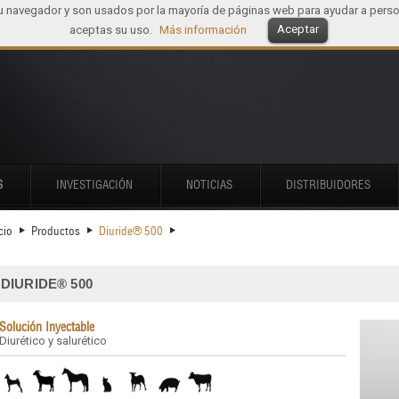
tu navegador y son usados por la mayoría de páginas web para ayudar a perso
Aceptar
aceptas su uso.
Más información
S
INVESTIGACIÓN
NOTICIAS
DISTRIBUIDORES
cio
Productos
Diuride® 500
DIURIDE® 500
Solución Inyectable
Diurético y salurético