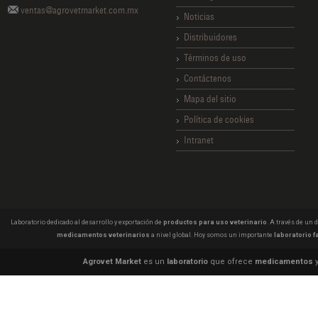
ventas@agrovetmarket.com.mx
Noticias
Distribuidores
Términos de uso
Contáctenos
Mapa del sitio
Política de cookies
Intranet
Laboratorio dedicado al desarrollo y exportación de
productos para uso veterinario
. A través de un
medicamentos veterinarios
a nivel global. Hoy somos un importante
laboratorio f
Agrovet Market
es un
laboratorio
que ofrece
medicamentos