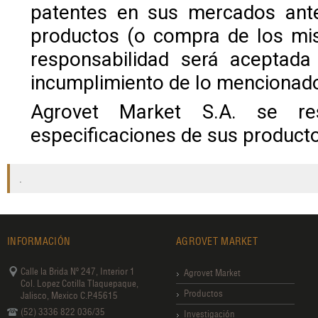
patentes en sus mercados antes
productos (o compra de los mi
responsabilidad será aceptad
incumplimiento de lo mencionad
Agrovet Market S.A. se re
especificaciones de sus producto
.
INFORMACIÓN
AGROVET MARKET
Calle la Brida Nº 247, Interior 1
Agrovet Market
Col. Lopez Cotilla Tlaquepaque,
Productos
Jalisco, Mexico C.P.45615
(52) 3336 822 036/35
Investigación