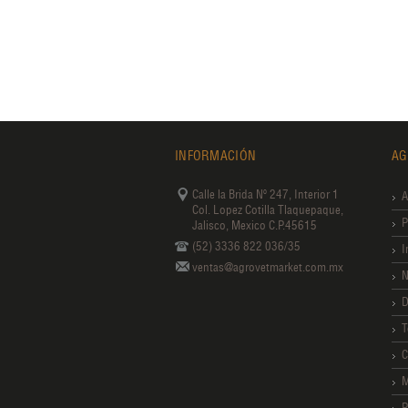
INFORMACIÓN
AG
Calle la Brida Nº 247, Interior 1
A
Col. Lopez Cotilla Tlaquepaque,
P
Jalisco, Mexico C.P.45615
(52) 3336 822 036/35
I
ventas@agrovetmarket.com.mx
N
D
T
C
M
P