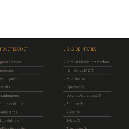
ROVET MARKET
LINKS DE INTERÉS
grovet Market
Agrovet Market Internacional
roductos
Hematofos B12 ®
nvestigación
Modivitasan
oticias
Fipronex ®
istribuidores
Doramec/Doraquest ®
érminos de uso
Eprimec ®
ontáctenos
Avivet ®
apa del sitio
Tylvax ®
olítica de cookies
Tilvalosina ®