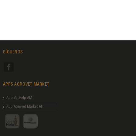
SÍGUENOS
APPS AGROVET MARKET
App VetHelp AM
App Agrovet Market AH