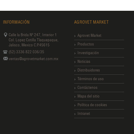
INFORMACIÓN
AGROVET MARKET
Calle la Brida Nº 247, Interior 1
Agrovet Market
Col. Lopez Cotilla Tlaquepaque,
Productos
Jalisco, Mexico C.P.45615
(52) 3336 822 036/35
Investigación
ventas@agrovetmarket.com.mx
Noticias
Distribuidores
Términos de uso
Contáctenos
Mapa del sitio
Política de cookies
Intranet