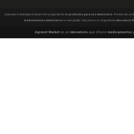
Laboratorio dedicado al desarrollo y exportación de
productos para uso veterinario
. A través de un
medicamentos veterinarios
a nivel global. Hoy somos un importante
laboratorio f
Agrovet Market
es un
laboratorio
que ofrece
medicamentos